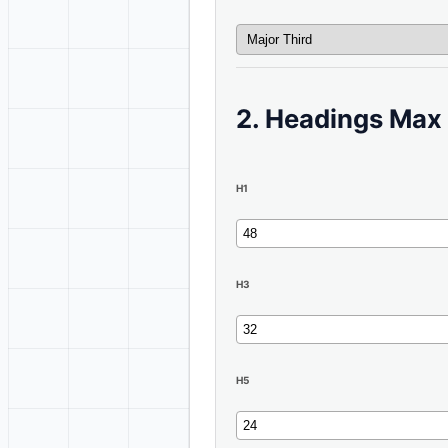
2. Headings Max 
H1
H3
H5