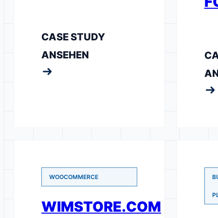
F
CASE STUDY
ANSEHEN
CA
AN
WOOCOMMERCE
B
P
WIMSTORE.COM