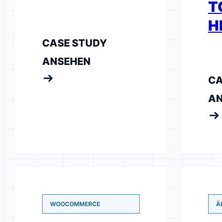
T
H
CASE STUDY
ANSEHEN
CA
AN
WOOCOMMERCE
Ä