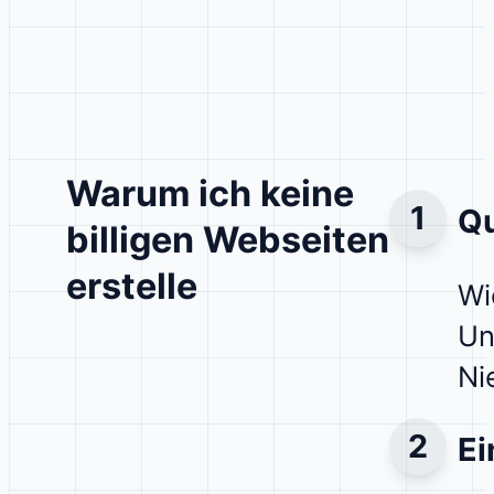
Warum ich keine
Qu
billigen Webseiten
erstelle
Wi
Un
Ni
Ei