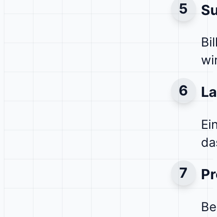
Su
Bi
wi
La
Ei
da
Pr
Be