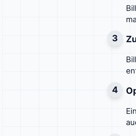
Bi
ma
Zu
Bi
en
Op
Ei
au