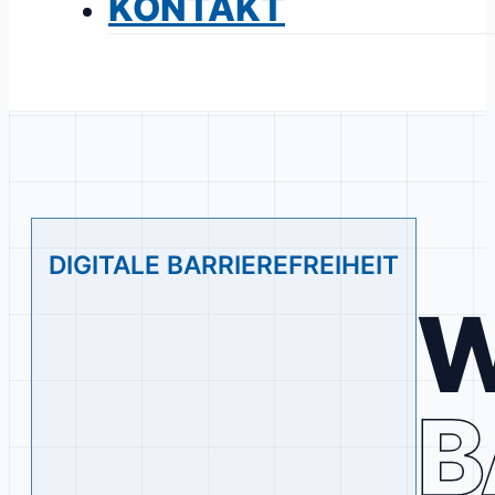
KONTAKT
DIGITALE BARRIEREFREIHEIT
W
B