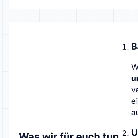
B
W
u
v
e
a
U
Was wir für euch tun