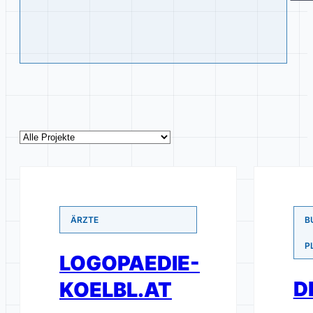
ÄRZTE
B
P
LOGOPAEDIE-
D
KOELBL.AT