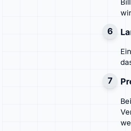
Bi
wi
La
Ei
da
Pr
Be
Ve
we