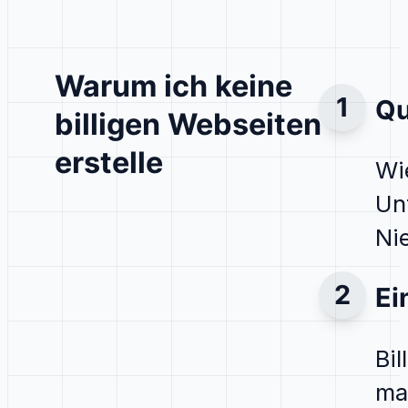
Warum ich keine
Qu
billigen Webseiten
erstelle
Wi
Un
Ni
Ei
Bi
ma