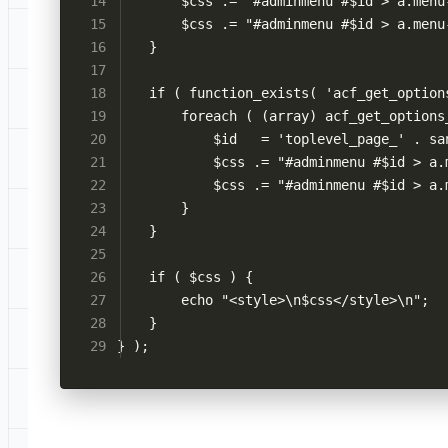
        $css .= "#adminmenu #$id > a.menu
        $css .= "#adminmenu #$id > a.menu
    }
    if ( function_exists( 'acf_get_option
        foreach ( (array) acf_get_options
            $id   = 'toplevel_page_' . sa
            $css .= "#adminmenu #$id > a.
            $css .= "#adminmenu #$id > a.
        }
    }
    if ( $css ) {
        echo "<style>\n$css</style>\n";
    }
} );