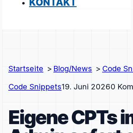
KONTAKT
Startseite
Blog/News
Code Sn
Code Snippets
19. Juni 2026
0 Kom
Eigene CPTs 