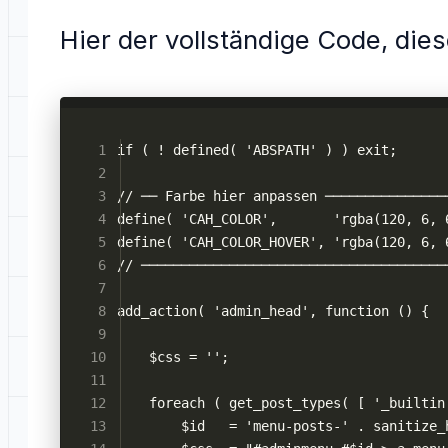
Hier der vollständige Code, dies
if ( ! defined( 'ABSPATH' ) ) exit;
// ── Farbe hier anpassen ───────────────
define( 'CAH_COLOR',       'rgba(120, 6, 
define( 'CAH_COLOR_HOVER', 'rgba(120, 6, 
// ──────────────────────────────────────
add_action( 'admin_head', function () {
    $css = '';
    foreach ( get_post_types( [ '_builtin
        $id   = 'menu-posts-' . sanitize_